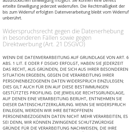
ausdrücklichen Einwilligung möglich. Sie können eine bereits
erteilte Einwilligung jederzeit widerrufen. Die Rechtmäßigkeit der
bis zum Widerruf erfolgten Datenverarbeitung bleibt vom Widerruf
unberührt.
Widerspruchsrecht gegen die Datenerhebung
in besonderen Fällen sowie gegen
Direktwerbung (Art. 21 DSGVO)
WENN DIE DATENVERARBEITUNG AUF GRUNDLAGE VON ART. 6
ABS. 1 LIT. E ODER F DSGVO ERFOLGT, HABEN SIE JEDERZEIT
DAS RECHT, AUS GRÜNDEN, DIE SICH AUS IHRER BESONDEREN
SITUATION ERGEBEN, GEGEN DIE VERARBEITUNG IHRER
PERSONENBEZOGENEN DATEN WIDERSPRUCH EINZULEGEN;
DIES GILT AUCH FÜR EIN AUF DIESE BESTIMMUNGEN
GESTÜTZTES PROFILING. DIE JEWEILIGE RECHTSGRUNDLAGE,
AUF DENEN EINE VERARBEITUNG BERUHT, ENTNEHMEN SIE
DIESER DATENSCHUTZERKLÄRUNG. WENN SIE WIDERSPRUCH
EINLEGEN, WERDEN WIR IHRE BETROFFENEN
PERSONENBEZOGENEN DATEN NICHT MEHR VERARBEITEN, ES
SEI DENN, WIR KÖNNEN ZWINGENDE SCHUTZWÜRDIGE
GRÜNDE FÜR DIE VERARBEITUNG NACHWEISEN, DIE IHRE