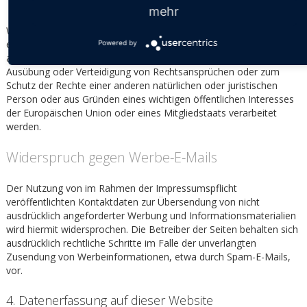
personenbezogenen Daten zu verlangen.
mehr
Wenn Sie die Verarbeitung Ihrer personenbezogenen Daten
eingeschränkt haben, dürfen diese Daten – von ihrer Speicherung
Powered by
abgesehen – nur mit Ihrer Einwilligung oder zur Geltendmachung,
Ausübung oder Verteidigung von Rechtsansprüchen oder zum
Schutz der Rechte einer anderen natürlichen oder juristischen
Person oder aus Gründen eines wichtigen öffentlichen Interesses
der Europäischen Union oder eines Mitgliedstaats verarbeitet
werden.
Widerspruch gegen Werbe-E-Mails
Der Nutzung von im Rahmen der Impressumspflicht
veröffentlichten Kontaktdaten zur Übersendung von nicht
ausdrücklich angeforderter Werbung und Informationsmaterialien
wird hiermit widersprochen. Die Betreiber der Seiten behalten sich
ausdrücklich rechtliche Schritte im Falle der unverlangten
Zusendung von Werbeinformationen, etwa durch Spam-E-Mails,
vor.
4. Datenerfassung auf dieser Website