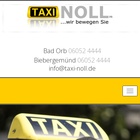
Bad Orb
06052 4444
Biebergemünd
06052 4444
info@taxi-noll.de