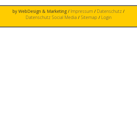
by WebDesign & Marketing /
Impressum
/
Datenschutz
/
Datenschutz Social Media
/
Sitemap
/
Login