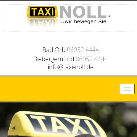
Bad Orb
06052 4444
Biebergemünd
06052 4444
info@taxi-noll.de