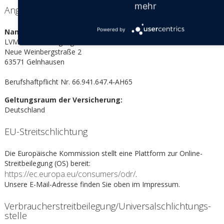
mehr
Angaben zur Berufs­haftpflicht­versicherung
Powered by
Name und Sitz des Versicherers:
LVM Versicherungsagentur
Neue Weinbergstraße 2
63571 Gelnhausen
Berufshaftpflicht Nr. 66.941.647.4-AH65
Geltungsraum der Versicherung:
Deutschland
EU-Streitschlichtung
Die Europäische Kommission stellt eine Plattform zur Online-
Streitbeilegung (OS) bereit:
https://ec.europa.eu/consumers/odr/
.
Unsere E-Mail-Adresse finden Sie oben im Impressum.
Verbraucher­streit­beilegung/Universal­schlichtungs­
stelle