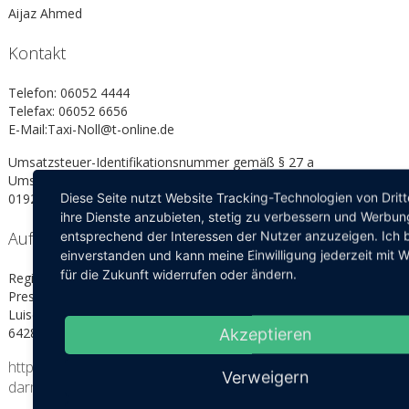
Aijaz Ahmed
Kontakt
Telefon: 06052 4444
Telefax: 06052 6656
E-Mail:Taxi-Noll@t-online.de
Umsatzsteuer-Identifikationsnummer gemäß § 27 a
Umsatzsteuergesetz:
Diese Seite nutzt Website Tracking-Technologien von Drit
01924600217
ihre Dienste anzubieten, stetig zu verbessern und Werbun
Aufsichtsbehörde
entsprechend der Interessen der Nutzer anzuzeigen. Ich b
einverstanden und kann meine Einwilligung jederzeit mit 
für die Zukunft widerrufen oder ändern.
Regierungspräsidium Darmstadt
Presse, Digitalisierung und Kommunikation
Luisenplatz 2
64283 Darmstadt
Akzeptieren
https://rp-
Verweigern
darmstadt.hessen.de/planung/verkehr/stra%C3%9Fenverkehr