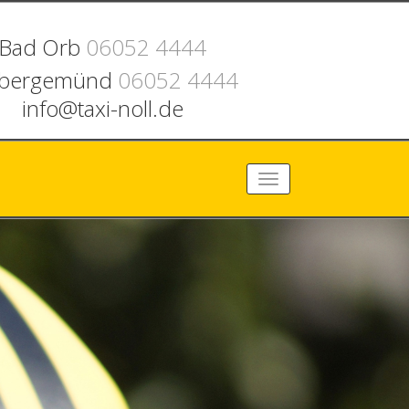
Bad Orb
06052 4444
ebergemünd
06052 4444
info@taxi-noll.de